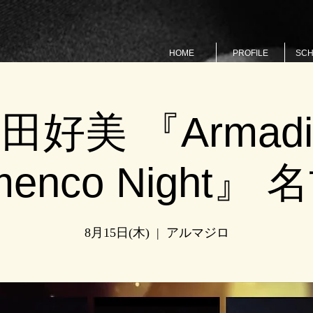
HOME
PROFILE
SC
田好美 『Armadil
menco Night』
8月15日(木)
  |  
アルマジロ