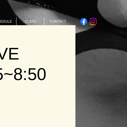
HEDULE
CLASS
CONTACT
VE
5~8:50