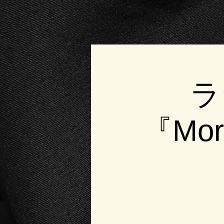
ラ
『Morn