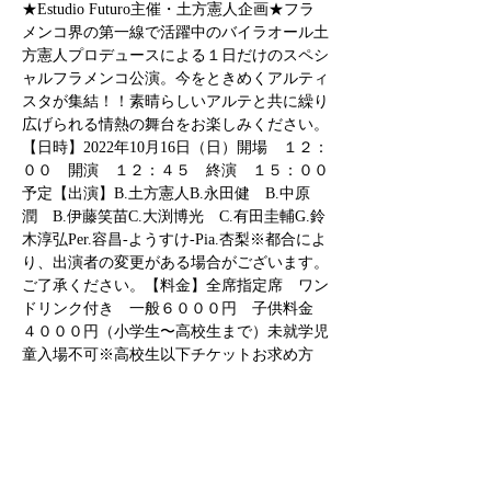
★Estudio Futuro主催・土方憲人企画★フラ
メンコ界の第一線で活躍中のバイラオール土
方憲人プロデュースによる１日だけのスペシ
ャルフラメンコ公演。今をときめくアルティ
スタが集結！！素晴らしいアルテと共に繰り
広げられる情熱の舞台をお楽しみください。
【日時】2022年10月16日（日）開場　１２：
００　開演　１２：４５　終演　１５：００
予定【出演】B.土方憲人B.永田健　B.中原
潤　B.伊藤笑苗C.大渕博光　C.有田圭輔G.鈴
木淳弘Per.容昌-ようすけ-Pia.杏梨※都合によ
り、出演者の変更がある場合がございます。
ご了承ください。【料金】全席指定席　ワン
ドリンク付き　一般６０００円　子供料金　
４０００円（小学生〜高校生まで）未就学児
童入場不可※高校生以下チケットお求め方
法　　　　↓ 　　　　↓システム内にて一般
券6,000円をご購入頂き、受付にて学生証や
保険証等の生年月日が確認できる物を係員に
ご提示ください。差額分をご返金させて頂き
ます。※混雑緩和の為、お申し込み先着順に