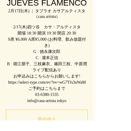
JUEVES FLAMENCO
2月17日(木)
  |  
タブラオ カサアルティスタ
（casa artista）
2/17(木)四ツ谷 カサ・アルティスタ
開場 18:30 開演 19:30 閉店 20:30
S席 ¥6,000 A席¥5,000 (お料理、飲み放題付
き)
G : 徳永康次郎
C : 瀧本正信
B : 堀江朋子、三枝麻衣、篠田三枝、中原潤
ライブ配信あり
お申込みはこちらからお願いします!
https://select-type.com/ev/?ev=wG7Tfs3uWaM
ご予約はこちらまで
03-6380-1535
info@casa-artista.tokyo
受付停止
他のイベントを見る