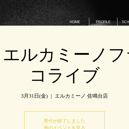
HOME
PROFILE
SC
 エルカミーノフ
コライブ
3月31日(金)
  |  
エルカミーノ 佐鳴台店
受付が終了しました
他のイベントを見る