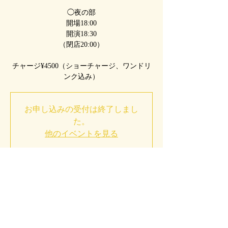
◯夜の部
開場18:00
開演18:30
（閉店20:00）
チャージ¥4500（ショーチャージ、ワンドリ
ンク込み）
お申し込みの受付は終了しまし
た。
他のイベントを見る
日時・場所
2021年9月03日 15:30
タブラオ カサアルティスタ（casa artista）,
Japan, 〒160-0007 Tokyo, Shinjuku City,
Arakichō, ３−７ 駒 ビル B1