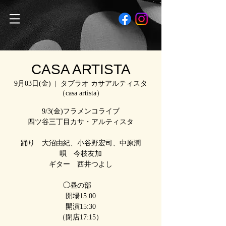
CASA ARTISTA
9月03日(金)
  |  
タブラオ カサアルティスタ
（casa artista）
9/3(金)フラメンコライブ
四ツ谷三丁目カサ・アルティスタ
踊り 大沼由紀、小谷野宏司、中原潤
唄 今枝友加
ギター 西井つよし
◯昼の部
開場15:00
開演15:30
（閉店17:15）